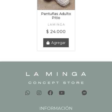
Pantuflas Adulto
Pitio
L A M I N G A
$ 24.000
Agregar
INFORMACIÓN