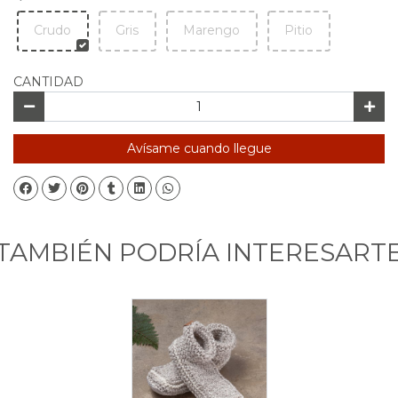
Crudo
Gris
Marengo
Pitio
CANTIDAD
Avísame cuando llegue
TAMBIÉN PODRÍA INTERESART