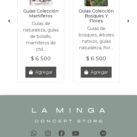
S
ón
Guías Colección
Guías Colección
G
Mamíferos
Bosques Y
Flores
Guías de
Guías de
as
naturaleza, guías
n
bosques, árboles
as
de bolsillo,
d
nativos, guías
mamíferos de
naturaleza, flor...
chil...
$ 6.500
$ 6.500
Agregar
Agregar