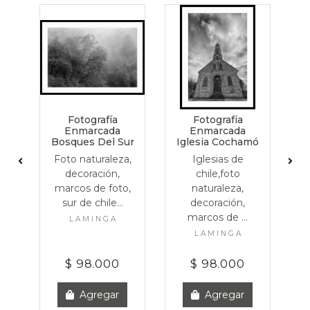
Fotografía
Fotografía
Enmarcada
Enmarcada
Bosques Del Sur
Iglesia Cochamó
Foto naturaleza,
Iglesias de
a,
F
decoración,
chile,foto
marcos de foto,
naturaleza,
o,
m
sur de chile...
decoración,
marcos de ...
L A M I N G A
L A M I N G A
$ 98.000
$ 98.000
Agregar
Agregar